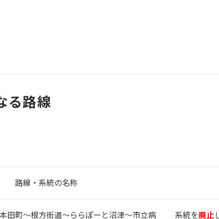
なる路線
路線・系統の名称
本田町～根方街道～ららぽーと沼津～市立病
系統を
廃止