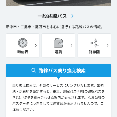
2026.03.01
高速バス
渋谷新宿線
三島・河口湖ライナー
一般路線バス
富嶽ライナー
モバイルバッテリーの持ち込みについて（お願い）
沼津市・三島市・裾野市を中心に運行する路線バスの情報。
2025.05.09
高速バス
営業所・窓口
富士急シティバス窓口における金太郎号の取扱終了について
時刻表
運賃
路線図
路線バス乗り換え検索
乗り換え検索は、外部のサービスにリンクいたします。出発
地・到着地を設定すると、電車、路線バス(他社の路線バスを
含む)、徒歩を組み合わせた案内が表示されます。なお当社の
バスデータにつきましては運賃額が表示されませんので、ご
注意ください。