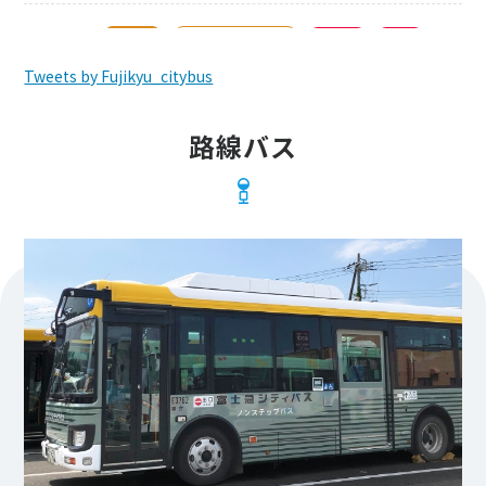
2026.08.04
高速バス
三島・河口湖ライナー
臨時バス
特別便
2026年9月5日・9月6日 ライブイベント開催に伴う三島河口湖ラ
Tweets by Fujikyu_citybus
イナー特別便(臨時便)運行のご案内
路線バス
2026.04.16
路線バス
2026年4月18日～ 三島駅南口乗り場の変更について
2026.04.05
お知らせ
路線バス
2026年度路線バス時刻表冊子誤表記について（お詫び）
2026.03.25
路線バス
2026年4月6日ダイヤ改正について
2026.03.23
お知らせ
サントムーン柿田川 無料シャトルバス 運行ダイヤの変更につい
て