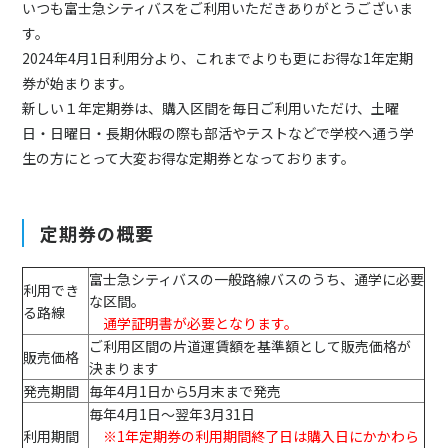
いつも富士急シティバスをご利用いただきありがとうございま
す。
2024年4月1日利用分より、これまでよりも更にお得な1年定期
券が始まります。
新しい１年定期券は、購入区間を毎日ご利用いただけ、土曜
日・日曜日・長期休暇の際も部活やテストなどで学校へ通う学
生の方にとって大変お得な定期券となっております。
定期券の概要
富士急シティバスの一般路線バスのうち、通学に必要
利用でき
な区間。
る路線
通学証明書が必要となります。
ご利用区間の片道運賃額を基準額として販売価格が
販売価格
決まります
発売期間
毎年4月1日から5月末まで発売
毎年4月1日～翌年3月31日
利用期間
※1年定期券の利用期間終了日は購入日にかかわら